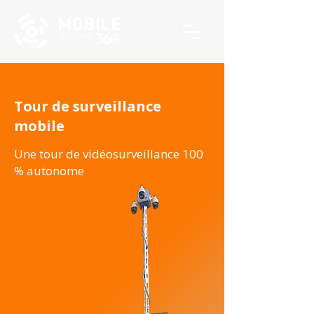
Tour de surveillance
mobile
Une tour de vidéosurveillance 100
% autonome