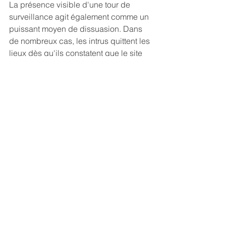
La présence visible d'une tour de 
surveillance agit également comme un 
puissant moyen de dissuasion. Dans 
de nombreux cas, les intrus quittent les 
lieux dès qu'ils constatent que le site 
est activement surveillé.
L'avenir de la sécurité 
périmétrique
Avec l'évolution des technologies 
d'intelligence artificielle, des réseaux 
cellulaires et des systèmes 
d'alimentation solaire, les tours de 
vidéosurveillance mobiles deviennent 
une référence incontournable pour la 
protection temporaire et permanente 
des sites à risque.
Leur flexibilité, leur autonomie et leur 